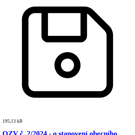
195,13 kB
OZV č. 2/2024 - o stanovení obecního